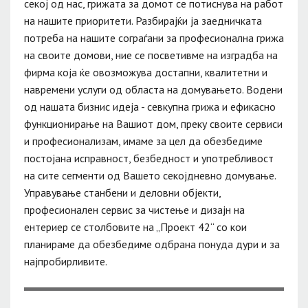
секој од нас, грижата за домот се потиснува на работ
на нашите приоритети. Разбирајќи ја заедничката
потреба на нашите сограѓани за професионална грижа
на своите домови, ние се посветивме на изградба на
фирма која ќе овозможува достапни, квалитетни и
навремени услуги од областа на домувањето. Водени
од нашата бизнис идеја - севкупна грижа и ефикасно
функционирање на Вашиот дом, преку своите сервиси
и професионализам, имаме за цел да обезбедиме
постојана исправност, безбедност и употребливост
на сите сегменти од Вашето секојдневно домување.
Управување станбени и деловни објекти,
професионален сервис за чистење и дизајн на
ентериер се столбовите на „Проект 42“ со кои
планираме да обезбедиме одбрана понуда дури и за
најпробирливите.