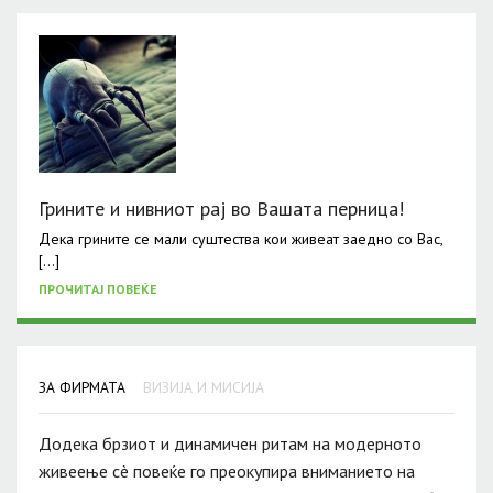
Грините и нивниот рај во Вашата перница!
Дека грините се мали суштества кои живеат заедно со Вас,
[…]
ПРОЧИТАЈ ПОВЕЌЕ
ЗА ФИРМАТА
ВИЗИЈА И МИСИЈА
Додека брзиот и динамичен ритам на модерното
живеење сè повеќе го преокупира вниманието на