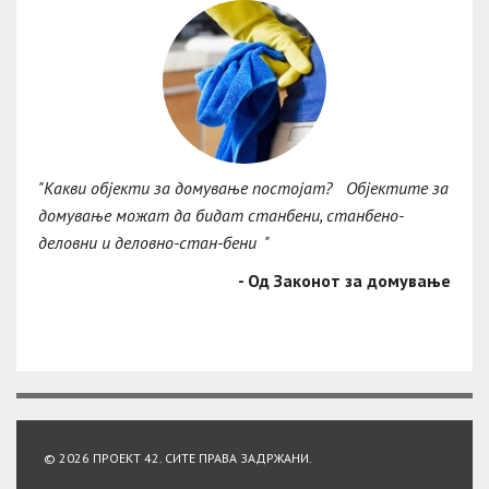
"Какви објекти за домување постојат? Објектите за
"Кол
домување можат да бидат станбени, станбено-
за д
деловни и деловно-стан-бени "
одрж
форм
- Од Законот за домување
фонд.
© 2026
ПРОЕКТ 42
. СИТЕ ПРАВА ЗАДРЖАНИ.